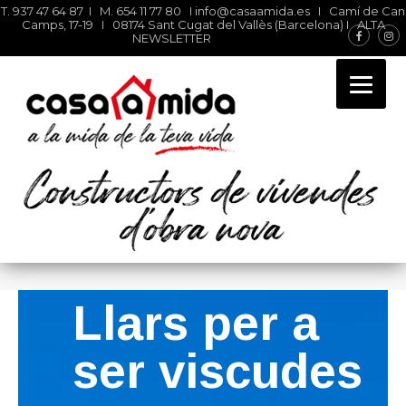
T. 937 47 64 87 I M. 654 11 77 80 I
info@casaamida.es
I Camí de Can
Camps, 17-19 I 08174 Sant Cugat del Vallès (Barcelona) I
ALTA
NEWSLETTER
Constructors d’obra nova
industrialitzada i
customitzada
Llars per a
ser viscudes