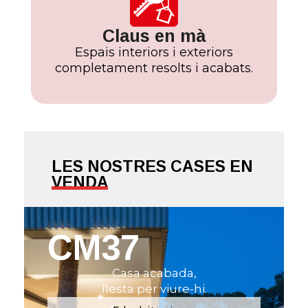
Claus en mà
Espais interiors i exteriors
completament resolts i acabats.
LES NOSTRES CASES EN
VENDA
CM37
Casa acabada,
llesta per viure-hi.