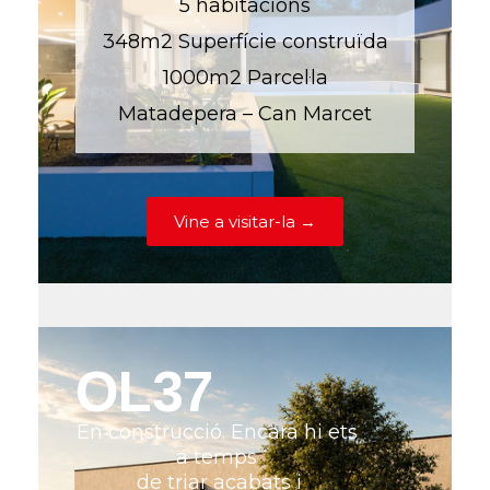
5 habitacions
348m2 Superfície construïda
1000m2 Parcel·la
Matadepera – Can Marcet
Vine a visitar-la →
OL37
En construcció. Encara hi ets
a temps
de triar acabats i