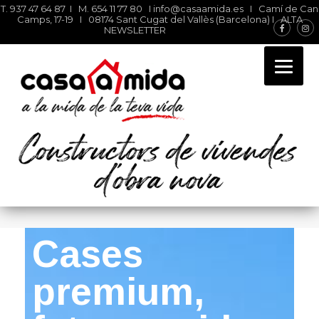
T. 937 47 64 87 I M. 654 11 77 80 I
info@casaamida.es
I Camí de Can
Camps, 17-19 I 08174 Sant Cugat del Vallès (Barcelona) I
ALTA
NEWSLETTER
Constructors d’obra nova
industrialitzada i
customitzada
Cases
premium,