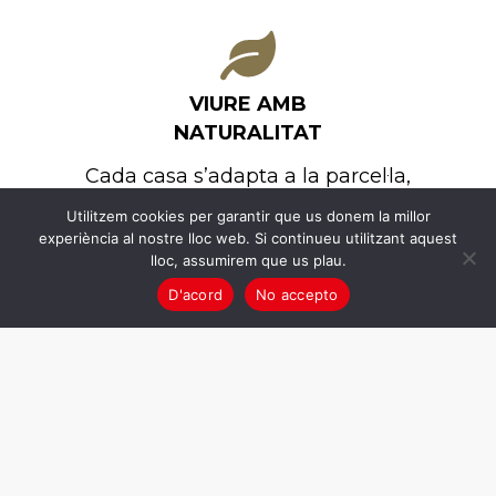
VIURE AMB
NATURALITAT
Cada casa s’adapta a la parcel·la,
la llum i l’entorn, amb una
Utilitzem cookies per garantir que us donem la millor
connexió fluida entre interior i
experiència al nostre lloc web. Si continueu utilitzant aquest
exterior.
lloc, assumirem que us plau.
D'acord
No accepto
CONSTRUÏDES AMB
PRECISIÓ
Sistema constructiu propi, BETON
ARCHITEKTURE®, basat en