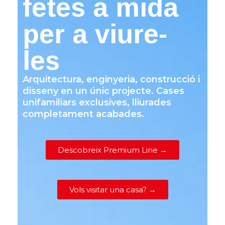
fetes a mida
per a viure-
les
Arquitectura, enginyeria, construcció i
disseny en un únic projecte.
Cases
unifamiliars exclusives, lliurades
completament acabades.
Descobreix Premium Line →
Vols visitar una casa? →