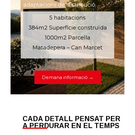
adaptacions de distribució.
5 habitacions
384m2 Superfície construïda
1000m2 Parcel·la
Matadepera – Can Marcet
Demana informació →
CADA DETALL PENSAT PER
A PERDURAR EN EL TEMPS