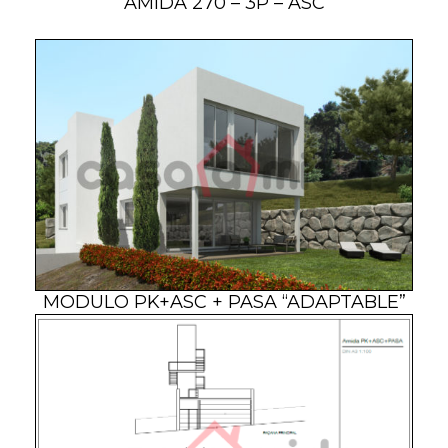
AMIDA 270 – 3P – ASC
MODULO PK+ASC + PASA “ADAPTABLE”