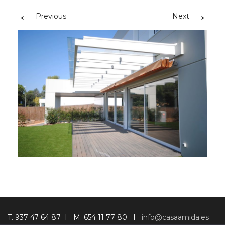
←
→
Previous
Next
T. 937 47 64 87 I M. 654 11 77 80 I
info@casaamida.es